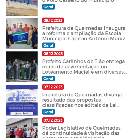
Geral
09.12.2023
Prefeitura de Queimadas inaugura
a reforma e ampliação da Escola
Municipal Capitão Antônio Muniz
Geral
08.12.2023
Prefeito Carlinhos de Tião entrega
obras de pavimentação no
Loteamento Maciel e em diversas
localidades
Geral
07.12.2023
Prefeitura de Queimadas divulga
resultado das propostas
classificadas nos editais da Lei
Paulo Gustavo
Geral
07.12.2023
Poder Legislativo de Queimadas
dá continuidade à visitação das