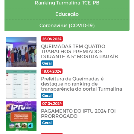
Ranking Turmalina-TCE-PB
Educação
Coronavírus (COVID-19)
26.04.2024
QUEIMADAS TEM QUATRO
TRABALHOS PREMIADOS
DURANTE A 5ª MOSTRA PARAÍBA
AQUI TEM SUS e 1ª OFICINA
Geral
IMUNIZA SUS EM JOÃO PESSOA-
PB
18.04.2024
Prefeitura de Queimadas é
destaque no ranking de
transparência do portal Turmalina
Geral
07.04.2024
PAGAMENTO DO IPTU 2024 FOI
PRORROGADO
Geral