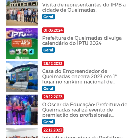
Visita de representantes do IFPB à
cidade de Queimadas.
Geral
01.03.2024
Prefeitura de Queimadas divulga
calendário do IPTU 2024
Geral
28.12.2023
Casa do Empreendedor de
Queimadas encerra 2023 em 1º
lugar no ranking nacional de
atendimentos e celebra o
Geral
desenvolvimento local
28.12.2023
O Oscar da Educação: Prefeitura de
Queimadas realiza evento de
premiação dos profissionais
destaque no ano letivo 2023
Geral
22.12.2023
Iniciativa inovadora da Prefeitura