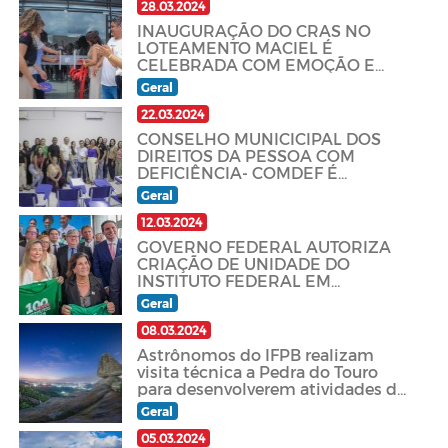
28.03.2024
INAUGURAÇÃO DO CRAS NO
LOTEAMENTO MACIEL É
CELEBRADA COM EMOÇÃO E
COMPROMISSO SOCIAL
Geral
22.03.2024
CONSELHO MUNICICIPAL DOS
DIREITOS DA PESSOA COM
DEFICIÊNCIA- COMDEF É
IMPLANTADO EM QUEIMADAS
Geral
12.03.2024
GOVERNO FEDERAL AUTORIZA
CRIAÇÃO DE UNIDADE DO
INSTITUTO FEDERAL EM
QUEIMADAS
Geral
08.03.2024
Astrônomos do IFPB realizam
visita técnica a Pedra do Touro
para desenvolverem atividades de
astroturismo
Geral
05.03.2024