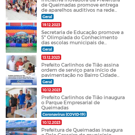
de Queimadas promove entrega
de aparelhos auditivos na rede
municipal de saúde
Geral
19.12.2023
Secretaria de Educação promove a
5ª Olimpíada do Conhecimento
das escolas municipais de
Queimadas-PB
Geral
13.12.2023
Prefeito Carlinhos de Tião assina
ordem de serviço para início de
pavimentação no Bairro Cidade
Tião do Rêgo
Geral
10.12.2023
Prefeito Carlinhos de Tião inaugura
o Parque Empresarial de
Queimadas
Coronavírus (COVID-19)
10.12.2023
Prefeitura de Queimadas inaugura
o Polo Gesseiro do município