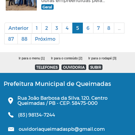
obras empreendidas pela
Prefeitura Municipal
Geral
Anterior
1
2
3
4
5
6
7
8
...
87
88
Próximo
Ir para o menu [1]
Ir para o conteúdo [2]
Ir para o rodapé [3]
TELEFONES
OUVIDORIA
SUBIR
Prefeitura Municipal de Queimadas
Rua João Barbosa da Silva, 120, Centro
Queimadas / PB - CEP: 58475-000
(83) 98134-7244
ouvidoriaqueimadaspb@gmail.com