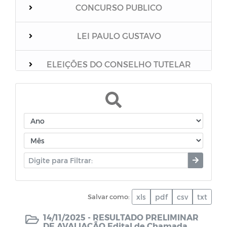
CONCURSO PUBLICO
LEI PAULO GUSTAVO
ELEIÇÕES DO CONSELHO TUTELAR
Relação dos vacinados
Mensário Oficial do Município
Boletim Epidemiológico
Unidades Escolares
Salvar como:
xls
pdf
csv
txt
PNAB
14/11/2025 -
RESULTADO PRELIMINAR
DE AVALIAÇÃO Edital de Chamada