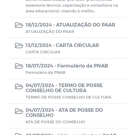
assessoria técnica, capacitação e consultoria na
Estoque Farmácia Básica - Lei
área educacional, visando à melho...
14.654/2023
18/12/2024 -
ATUALIZAÇÃO DO PAAR
Coronavírus (COVID-19)
ATUALIZAÇÃO DO PAAR
13/12/2024 -
CARTA CIRCULAR
Editais
CARTA CIRCULAR
Manuais
18/07/2024 -
Formulário da PNAB
Formulário da PNAB
Perfil Socioeconômico
04/07/2024 -
TERMO DE POSSE
CONSELHO DE CULTURA
TERMO DE POSSE CONSELHO DE CULTURA
Gerenciamento de Frotas e Máquinas
04/07/2024 -
ATA DE POSSE DO
CONSELHO
Iluminação
ATA DE POSSE DO CONSELHO
Processo Seletivo