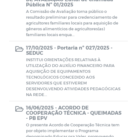
Pública Nº 01/2025
Farmácia de Medicamentos Especiais
A Comissão de Avaliação torna público o
resultado preliminar para credenciamento de
Estagiários
agricultores familiares locais para aquisição de
gêneros alimentícios de agricultores(as)
familiares locais enqua...
Planos e Relatórios
17/10/2025 -
Portaria nº 027/2025 -
SEDUC
Unidades de Saúde
INSTITUI ORIENTAÇÕES RELATIVAS À
UTILIZAÇÃO DO AUXÍLIO FINANCEIRO PARA
AQUISIÇÃO DE EQUIPAMENTOS
Pareceres do TCE-PB
TECNOLÓGICOS CONCEDIDO AOS
SERVIDORES QUE ESTIVEREM
SELEÇÃO DE GESTORES ESCOLARES E
DESENVOLVENDO ATIVIDADES PEDAGÓGICAS
NA REDE...
GESTORES ESCOLARES ADJUNTOS
16/06/2025 -
ACORDO DE
Documentos
COOPERAÇÃO TÉCNICA - QUEIMADAS
- PB EPV
O presente Acordo de Cooperação Técnica tem
LEILÃO
por objeto implementar o Programa
denominado Educar pra Valer, promovendo