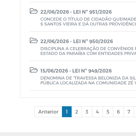
22/06/2026 - LEI Nº 951/2026
CONCEDE O TÍTULO DE CIDADÃO QUEIMADE
S SANTOS VIEIRA E DÁ OUTRAS PROVIDÊNC
22/06/2026 - LEI Nº 950/2026
DISCIPLINA A CELEBRAÇÃO DE CONVÊNIOS 
ESTADO DA PARAÍBA COM ENTIDADES PRIVA
VIÇOS SOCIAIS AUTÔNOMOS, ENVOLVENDO
BLICOS MUNICIPAIS, ESTABELECE REQUISIT
SANÇÕES, E DÁ OUTRAS PROVIDÊNCIAS
15/06/2026 - LEI Nº 949/2026
DENOMINA DE “TRAVESSA BELONIZIA DA SI
PÚBLICA LOCALIZADA NA COMUNIDADE ZÉ 
O DE QUEIMADAS – PB E DÁ OUTRAS PROVI
Anterior
1
2
3
4
5
6
7