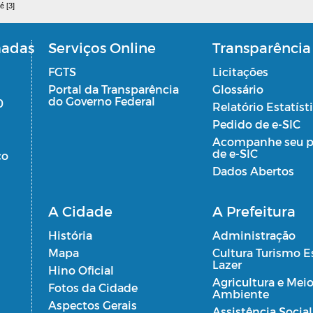
é [3]
madas
Serviços Online
Transparência
FGTS
Licitações
Portal da Transparência
Glossário
do Governo Federal
0
Relatório Estatíst
Pedido de e-SIC
Acompanhe seu p
de e-SIC
co
Dados Abertos
A Cidade
A Prefeitura
História
Administração
Mapa
Cultura Turismo E
Lazer
Hino Oficial
Agricultura e Mei
Fotos da Cidade
Ambiente
Aspectos Gerais
Assistência Social