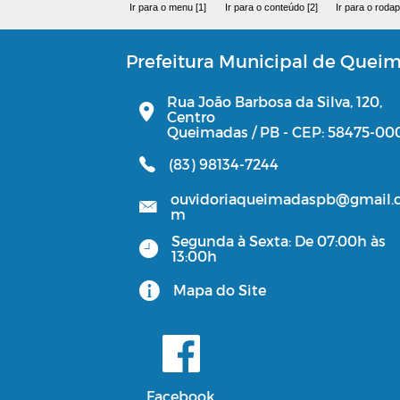
Ir para o menu [1]
Ir para o conteúdo [2]
Ir para o rodap
Prefeitura Municipal de Quei
Rua João Barbosa da Silva, 120,
Centro
Queimadas / PB - CEP: 58475-00
(83) 98134-7244
ouvidoriaqueimadaspb@gmail.
m
Segunda à Sexta: De 07:00h às
13:00h
Mapa do Site
Facebook