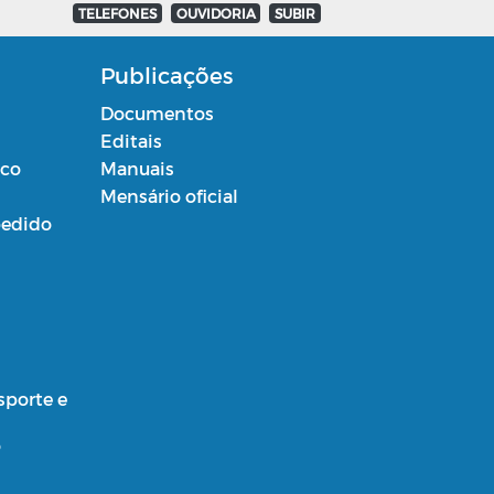
TELEFONES
OUVIDORIA
SUBIR
Publicações
Documentos
Editais
ico
Manuais
Mensário oficial
edido
sporte e
o