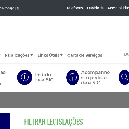
Telefones
Ouvidoria
Acessibilida
a o rodapé [3]
Publicações
Links Úteis
Carta de Serviços
ção
Acompanhe
Pedido
seu pedido
de e-SIC
s
de e-SIC
FILTRAR LEGISLAÇÕES