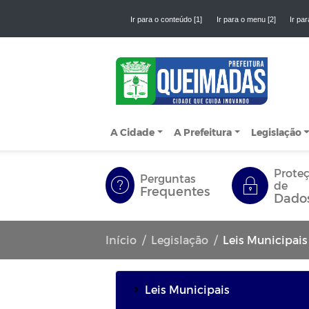
Ir para o conteúdo [1]
Ir para o menu [2]
Ir par
A Cidade
A Prefeitura
Legislação
Prote
Perguntas
de
Frequentes
Dado
Início
Legislação
Leis Municipais
Leis Municipais