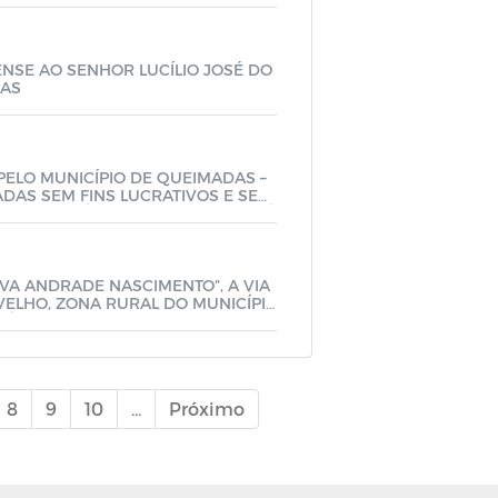
NSE AO SENHOR LUCÍLIO JOSÉ DO
IAS
PELO MUNICÍPIO DE QUEIMADAS –
DAS SEM FINS LUCRATIVOS E SER
 TRANSFERÊNCIA DE RECURSOS PÚ
OS, PROCEDIMENTOS, CONTROLES E
LVA ANDRADE NASCIMENTO”, A VIA
VELHO, ZONA RURAL DO MUNICÍPI
DÊNCIAS
8
9
10
...
Próximo