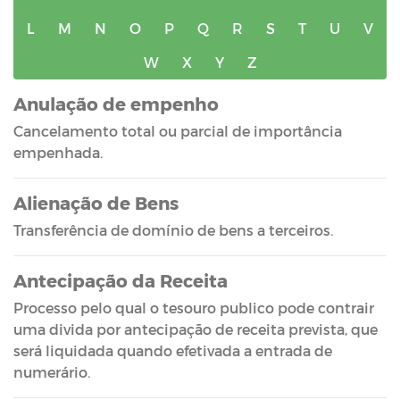
L
M
N
O
P
Q
R
S
T
U
V
W
X
Y
Z
Anulação de empenho
Cancelamento total ou parcial de importância
empenhada.
Alienação de Bens
Transferência de domínio de bens a terceiros.
Antecipação da Receita
Processo pelo qual o tesouro publico pode contrair
uma divida por antecipação de receita prevista, que
será liquidada quando efetivada a entrada de
numerário.