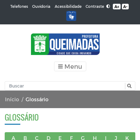
Contraste
Telefones
Ouvidoria
Acessibilidade
A+
A-
Menu
Início
Glossário
GLOSSÁRIO
A
B
C
D
E
F
G
H
I
J
K