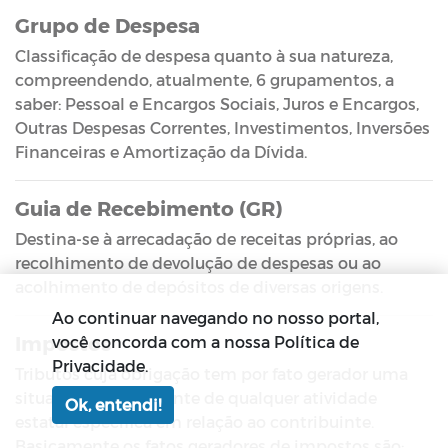
Grupo de Despesa
Classificação de despesa quanto à sua natureza,
compreendendo, atualmente, 6 grupamentos, a
saber: Pessoal e Encargos Sociais, Juros e Encargos,
Outras Despesas Correntes, Investimentos, Inversões
Financeiras e Amortização da Dívida.
Guia de Recebimento (GR)
Destina-se à arrecadação de receitas próprias, ao
recolhimento de devolução de despesas ou ao
acolhimento de depósitos de diversas origens.
Ao continuar navegando no nosso portal,
Impostos
você concorda com a nossa Política de
Privacidade.
Tributos cuja obrigação tem por fato gerador uma
situação independente de qualquer atividade
Ok, entendi!
estatal especifica em relação ao contribuinte.
Basicamente os fatos geradores de impostos são: