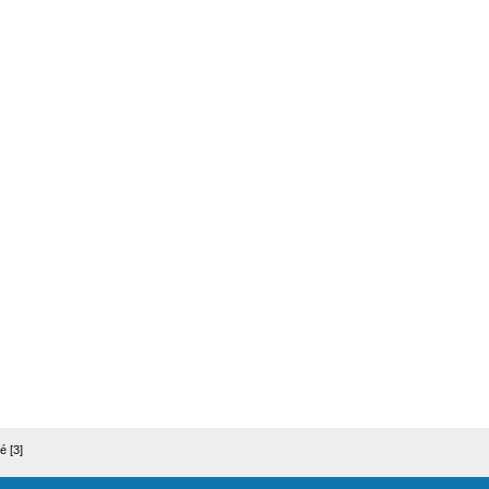
é [3]