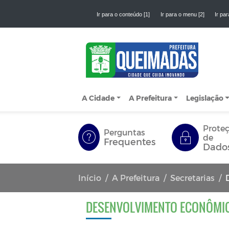
Ir para o conteúdo [1]
Ir para o menu [2]
Ir par
A Cidade
A Prefeitura
Legislação
Prote
Perguntas
de
Frequentes
Dado
Início
A Prefeitura
Secretarias
DESENVOLVIMENTO ECONÔMIC