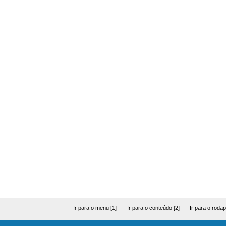
Ir para o menu [1]
Ir para o conteúdo [2]
Ir para o rodap