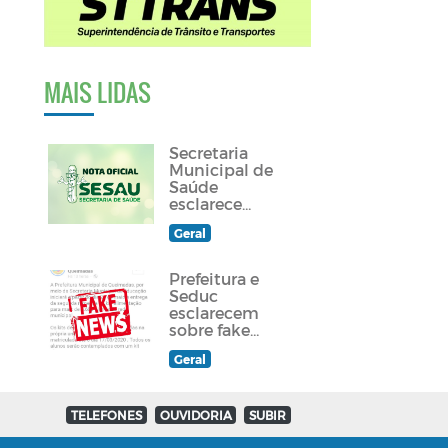
MAIS LIDAS
Secretaria
Municipal de
Saúde
esclarece
sobre
Geral
atendimento a
paciente
queimadense
Prefeitura e
Seduc
esclarecem
sobre fake
news
Geral
divulgada em
grupos de
Whatsapp e
redes sociais
TELEFONES
OUVIDORIA
SUBIR