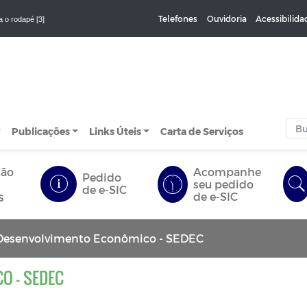
Telefones
Ouvidoria
Acessibilida
a o rodapé [3]
Publicações
Links Úteis
Carta de Serviços
ção
Acompanhe
Pedido
seu pedido
de e-SIC
s
de e-SIC
Desenvolvimento Econômico - SEDEC
O - SEDEC