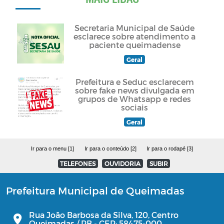
Secretaria Municipal de Saúde
esclarece sobre atendimento a
paciente queimadense
Geral
Prefeitura e Seduc esclarecem
sobre fake news divulgada em
grupos de Whatsapp e redes
sociais
Geral
Ir para o menu [1]
Ir para o conteúdo [2]
Ir para o rodapé [3]
TELEFONES
OUVIDORIA
SUBIR
Prefeitura Municipal de Queimadas
Rua João Barbosa da Silva, 120, Centro
Queimadas / PB - CEP: 58475-000