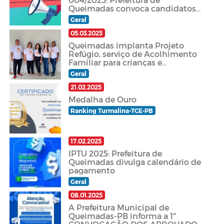
Queimadas convoca candidatos
aprovados no concurso público
Geral
001/2024
05.03.2025
Queimadas implanta Projeto
Refúgio, serviço de Acolhimento
Familiar para crianças e
adolescentes
Geral
21.02.2025
Medalha de Ouro
Ranking Turmalina-TCE-PB
17.02.2025
IPTU 2025: Prefeitura de
Queimadas divulga calendário de
pagamento
Geral
08.01.2025
A Prefeitura Municipal de
Queimadas-PB informa a 1º