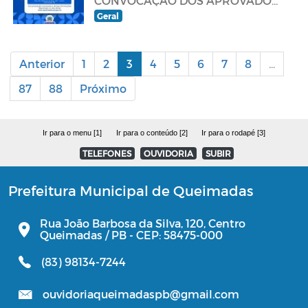
CONVOCAÇÃO DOS APROVADOS
no Concurso Público, de acordo
Geral
com o Edital de Convocação nº
001/2025.
Anterior
1
2
3
4
5
6
7
8
...
87
88
Próximo
Ir para o menu [1]
Ir para o conteúdo [2]
Ir para o rodapé [3]
TELEFONES
OUVIDORIA
SUBIR
Prefeitura Municipal de Queimadas
Rua João Barbosa da Silva, 120, Centro
Queimadas / PB - CEP: 58475-000
(83) 98134-7244
ouvidoriaqueimadaspb@gmail.com