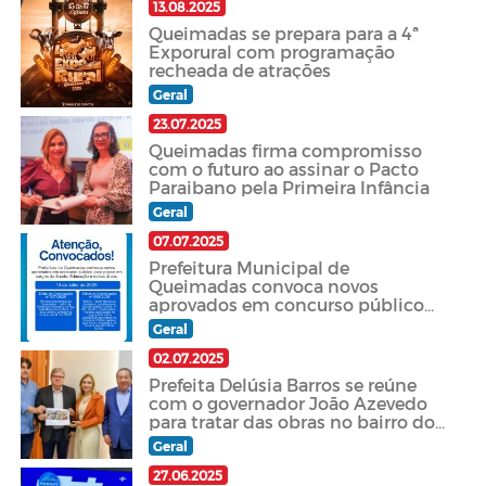
13.08.2025
Queimadas se prepara para a 4ª
Exporural com programação
recheada de atrações
Geral
23.07.2025
Queimadas firma compromisso
com o futuro ao assinar o Pacto
Paraibano pela Primeira Infância
Geral
07.07.2025
Prefeitura Municipal de
Queimadas convoca novos
aprovados em concurso público
para posse em cargos da Saúde,
Geral
Educação e outras áreas.
02.07.2025
Prefeita Delúsia Barros se reúne
com o governador João Azevedo
para tratar das obras no bairro do
Tião do Rêgo.
Geral
27.06.2025