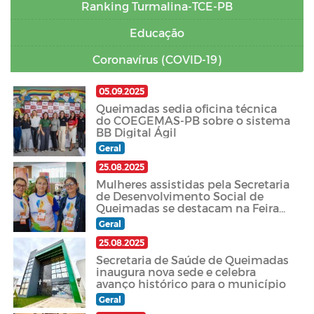
Ranking Turmalina-TCE-PB
Educação
Coronavírus (COVID-19)
05.09.2025
Queimadas sedia oficina técnica
do COEGEMAS-PB sobre o sistema
BB Digital Ágil
Geral
25.08.2025
Mulheres assistidas pela Secretaria
de Desenvolvimento Social de
Queimadas se destacam na Feira
do Empreendedor
Geral
25.08.2025
Secretaria de Saúde de Queimadas
inaugura nova sede e celebra
avanço histórico para o município
Geral