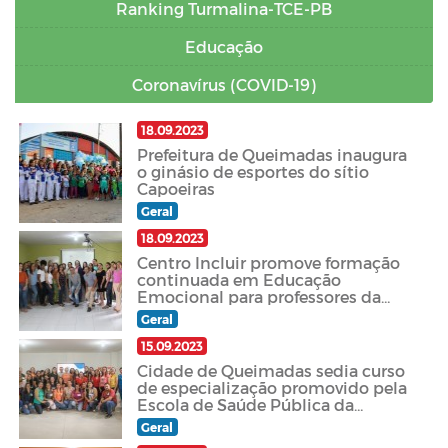
Ranking Turmalina-TCE-PB
Educação
Coronavírus (COVID-19)
18.09.2023
Prefeitura de Queimadas inaugura
o ginásio de esportes do sítio
Capoeiras
Geral
18.09.2023
Centro Incluir promove formação
continuada em Educação
Emocional para professores da
rede municipal
Geral
15.09.2023
Cidade de Queimadas sedia curso
de especialização promovido pela
Escola de Saúde Pública da
Paraíba
Geral