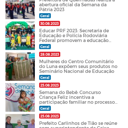
abertura oficial da Semana da
Pátria 2023
Geral
30.08.2023
Educar PRF 2023: Secretaria de
Educação e Polícia Rodoviária
Federal promovem a educação
para o trânsito nas escolas
Geral
queimadenses
28.08.2023
Mulheres do Centro Comunitário
do Luna expõem seus produtos no
Seminário Nacional de Educação
Geral
25.08.2023
Semana do Bebê: Concurso
Criança Feliz incentiva a
participação familiar no processo
de aprendizagem infantil
Geral
25.08.2023
Prefeito Carlinhos de Tião se reúne
com superintendente da Caixa