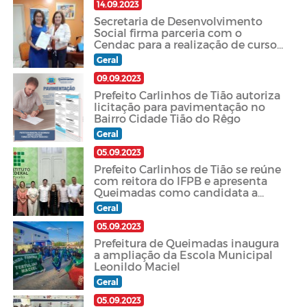
14.09.2023
Secretaria de Desenvolvimento
Social firma parceria com o
Cendac para a realização de cursos
de qualificação em Queimadas-PB
Geral
09.09.2023
Prefeito Carlinhos de Tião autoriza
licitação para pavimentação no
Bairro Cidade Tião do Rêgo
Geral
05.09.2023
Prefeito Carlinhos de Tião se reúne
com reitora do IFPB e apresenta
Queimadas como candidata a
receber um campus do IFPB
Geral
05.09.2023
Prefeitura de Queimadas inaugura
a ampliação da Escola Municipal
Leonildo Maciel
Geral
05.09.2023