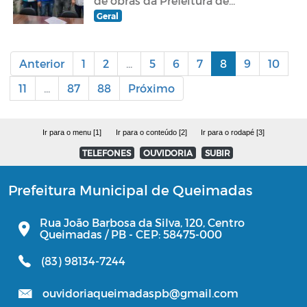
de obras da Prefeitura de
Queimadas
Geral
Anterior
1
2
...
5
6
7
8
9
10
11
...
87
88
Próximo
Ir para o menu [1]
Ir para o conteúdo [2]
Ir para o rodapé [3]
TELEFONES
OUVIDORIA
SUBIR
Prefeitura Municipal de Queimadas
Rua João Barbosa da Silva, 120, Centro
Queimadas / PB - CEP: 58475-000
(83) 98134-7244
ouvidoriaqueimadaspb@gmail.com