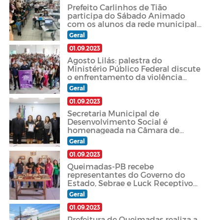
Prefeito Carlinhos de Tião
participa do Sábado Animado
com os alunos da rede municipal
de ensino
Geral
01.09.2023
Agosto Lilás: palestra do
Ministério Público Federal discute
o enfrentamento da violência
doméstica
Geral
01.09.2023
Secretaria Municipal de
Desenvolvimento Social é
homenageada na Câmara de
Vereadores com Moção de
Geral
Aplausos pelo trabalho
desempenhado em Queimadas-
01.09.2023
PB
Queimadas-PB recebe
representantes do Governo do
Estado, Sebrae e Luck Receptivo
para visita técnica e formatação de
Geral
novo roteiro turístico
01.09.2023
Prefeitura de Queimadas realiza a