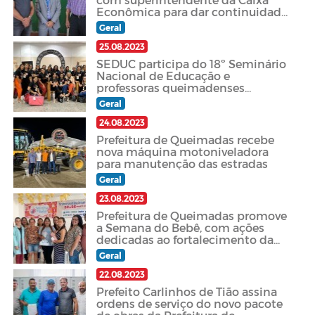
Econômica para dar continuidade
à implantação de uma agência
Geral
bancária em Queimadas
25.08.2023
SEDUC participa do 18º Seminário
Nacional de Educação e
professoras queimadenses
recebem o Prêmio Educador Nota
Geral
10
24.08.2023
Prefeitura de Queimadas recebe
nova máquina motoniveladora
para manutenção das estradas
Geral
23.08.2023
Prefeitura de Queimadas promove
a Semana do Bebê, com ações
dedicadas ao fortalecimento da
Primeira Infância
Geral
22.08.2023
Prefeito Carlinhos de Tião assina
ordens de serviço do novo pacote