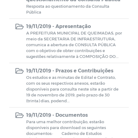
Farmácia de Medicamentos Especiais
Resposta ao questionamento da Consulta
Pública
Estagiários
19/11/2019 -
Apresentação
A PREFEITURA MUNICIPAL DE QUEIMADAS, por
Planos e Relatórios
meio da SECRETARIA DE INFRAESTRUTURA,
comunica a abertura de CONSULTA PÚBLICA
com o objetivo de obter contribuições e
Unidades de Saúde
sugestões relativamente à COMPOSIÇÃO DO...
19/11/2019 -
Prazos e Contribuições
Pareceres do TCE-PB
Os estudos e as minutas de Edital e Contrato,
com os seus respectivos anexos, estarão
disponíveis para consulta neste site a partir de
SELEÇÃO DE GESTORES ESCOLARES E
19 de novembro de 2019, pelo prazo de 30
GESTORES ESCOLARES ADJUNTOS
(trinta) dias, podend...
Documentos
19/11/2019 -
Documentos
Para uma melhor contribuição, estarão
disponíveis para download os seguintes
LEILÃO
documentos:· Caderno de Estudos