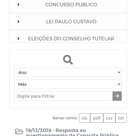
CONCURSO PUBLICO
LEI PAULO GUSTAVO
ELEIÇÕES DO CONSELHO TUTELAR
Relação dos vacinados
Mensário Oficial do Município
Boletim Epidemiológico
Unidades Escolares
Salvar como:
xls
pdf
csv
txt
PNAB
19/12/2019 -
Resposta ao
questionamento da Consulta Pública