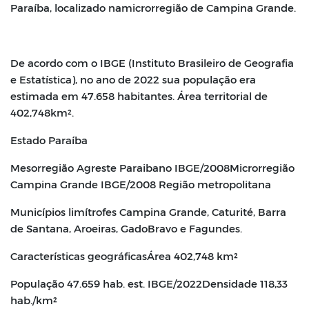
Paraíba, localizado na
microrregião de Campina Grande.
De acordo com o IBGE (Instituto Brasileiro de Geografia
e Estatística), no ano de
2022 sua população era
estimada em 47.658 habitantes. Área territorial de
402,748
km².
Estado Paraíba
Mesorregião Agreste Paraibano IBGE/2008
Microrregião
Campina Grande IBGE/2008
Região metropolitana
Municípios limítrofes Campina Grande, Caturité, Barra
de Santana, Aroeiras, Gado
Bravo e Fagundes.
Características geográficas
Área 402,748 km²
População 47.659 hab. est. IBGE/2022
Densidade
118,33
hab./km²