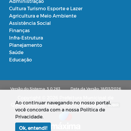
Administração
Cultura Turismo Esporte e Lazer
Agricultura e Meio Ambiente
Assistência Social
Finanças
Infra-Estrutura
Planejamento
Saúde
Educação
Versão do Sistema: 5.0.263
Data da Versão: 18/03/2026
Copyright © 2026 Prefeitura Municipal de
Ao continuar navegando no nosso portal,
Queimadas. Todos os direitos reservados.
SUBIR
você concorda com a nossa Política de
Privacidade.
Ok, entendi!