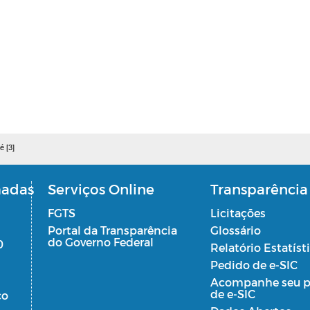
é [3]
madas
Serviços Online
Transparência
FGTS
Licitações
Portal da Transparência
Glossário
do Governo Federal
0
Relatório Estatíst
Pedido de e-SIC
Acompanhe seu p
de e-SIC
co