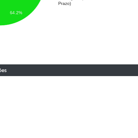
Prazo)
64.2%
ões