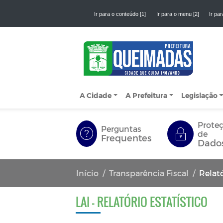
Ir para o conteúdo [1]
Ir para o menu [2]
Ir par
A Cidade
A Prefeitura
Legislação
Prote
Perguntas
de
Frequentes
Dado
Início
Transparência Fiscal
Relató
LAI - RELATÓRIO ESTATÍSTICO