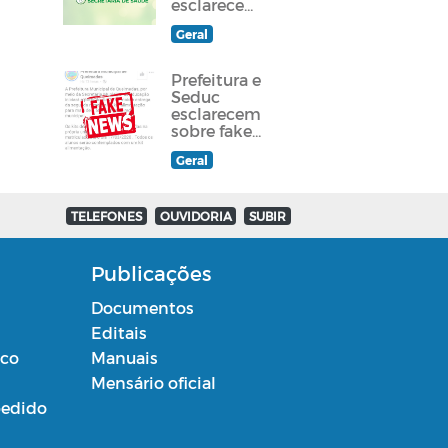
esclarece
sobre
Geral
atendimento
a paciente
queimadense
Prefeitura e
Seduc
esclarecem
sobre fake
news
Geral
divulgada
em grupos
de
Whatsapp e
TELEFONES
OUVIDORIA
SUBIR
redes sociais
Publicações
Documentos
Editais
ico
Manuais
Mensário oficial
edido