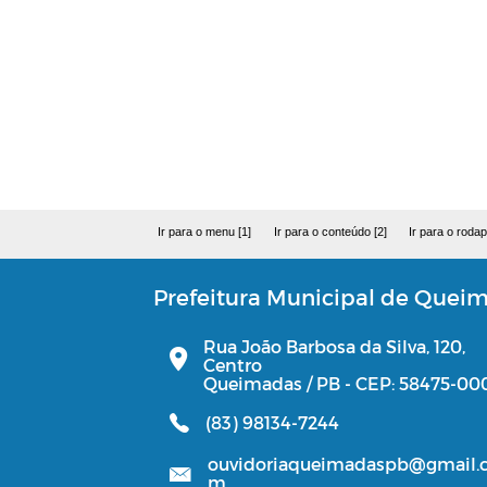
Ir para o menu [1]
Ir para o conteúdo [2]
Ir para o rodap
Prefeitura Municipal de Quei
Rua João Barbosa da Silva, 120,
Centro
Queimadas / PB - CEP: 58475-00
(83) 98134-7244
ouvidoriaqueimadaspb@gmail.
m