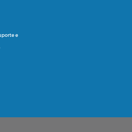
sporte e
o