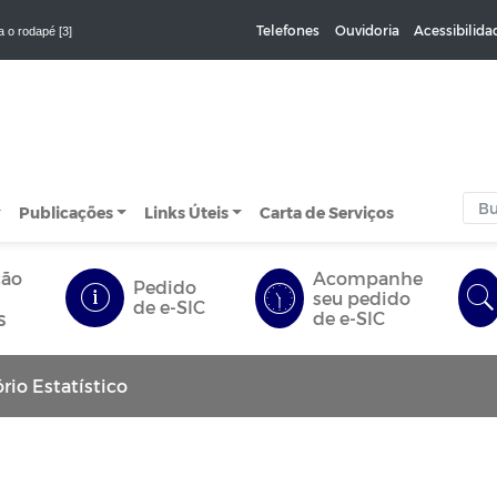
Telefones
Ouvidoria
Acessibilida
a o rodapé [3]
Publicações
Links Úteis
Carta de Serviços
ção
Acompanhe
Pedido
seu pedido
de e-SIC
s
de e-SIC
rio Estatístico