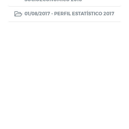
Farmácia de Medicamentos Especiais
01/08/2017 -
PERFIL ESTATÍSTICO 2017
Estagiários
Planos e Relatórios
Unidades de Saúde
Pareceres do TCE-PB
SELEÇÃO DE GESTORES ESCOLARES E
GESTORES ESCOLARES ADJUNTOS
Documentos
LEILÃO