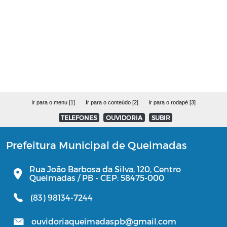
Estoque Farmácia Básica - Lei
14.654/2023
Coronavírus (COVID-19)
Editais
Ir para o menu [1]
Ir para o conteúdo [2]
Ir para o rodapé [3]
Manuais
TELEFONES
OUVIDORIA
SUBIR
Perfil Socioeconômico
Prefeitura Municipal de Queimadas
Gerenciamento de Frotas e Máquinas
Rua João Barbosa da Silva, 120, Centro
Queimadas / PB - CEP: 58475-000
Iluminação
(83) 98134-7244
ouvidoriaqueimadaspb@gmail.com
Processo Seletivo