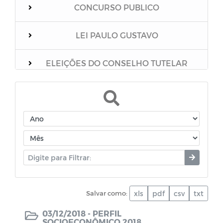
CONCURSO PUBLICO
LEI PAULO GUSTAVO
ELEIÇÕES DO CONSELHO TUTELAR
Relação dos vacinados
Mensário Oficial do Município
Boletim Epidemiológico
Unidades Escolares
Salvar como:
xls
pdf
csv
txt
PNAB
03/12/2018 -
PERFIL
SOCIOECONÔMICO 2018