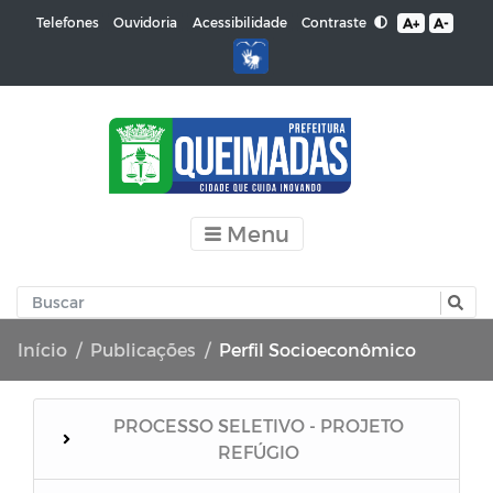
Contraste
Telefones
Ouvidoria
Acessibilidade
A+
A-
Menu
Início
Publicações
Perfil Socioeconômico
PROCESSO SELETIVO - PROJETO
REFÚGIO