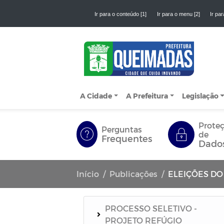
Ir para o conteúdo [1]
Ir para o menu [2]
Ir par
A Cidade
A Prefeitura
Legislação
Prote
Perguntas
de
Frequentes
Dado
Início
Publicações
ELEIÇÕES DO
PROCESSO SELETIVO -
PROJETO REFÚGIO