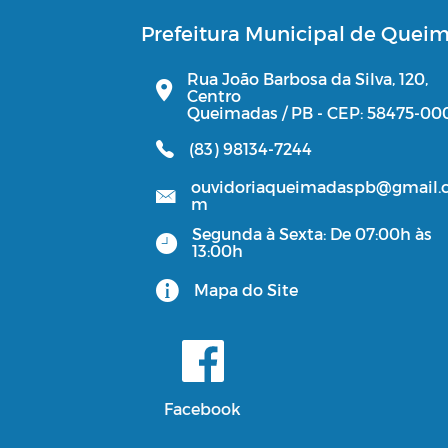
Prefeitura Municipal de Quei
Iluminação
Rua João Barbosa da Silva, 120,
Centro
Processo Seletivo
Queimadas / PB - CEP: 58475-00
(83) 98134-7244
CUIDADOR SOCIAL
VOLUNTÁRIO
ouvidoriaqueimadaspb@gmail.
m
Consulta Pública Virtual - PPA
Segunda à Sexta: De 07:00h às
13:00h
LOA
Mapa do Site
Facebook