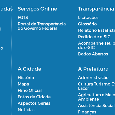
madas
Serviços Online
Transparência
FGTS
Licitações
Portal da Transparência
Glossário
do Governo Federal
0
Relatório Estatíst
Pedido de e-SIC
Acompanhe seu p
de e-SIC
co
Dados Abertos
 e
A Cidade
A Prefeitura
História
Administração
Mapa
Cultura Turismo E
Lazer
Hino Oficial
Agricultura e Mei
Fotos da Cidade
Ambiente
Aspectos Gerais
Assistência Social
Notícias
Finanças