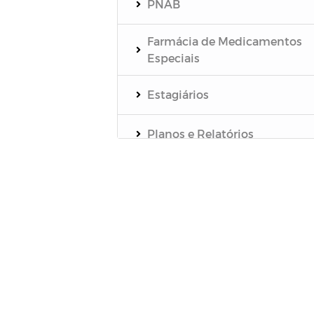
PNAB
Farmácia de Medicamentos
Especiais
Estagiários
Planos e Relatórios
Unidades de Saúde
Pareceres do TCE-PB
SELEÇÃO DE GESTORES
ESCOLARES E GESTORES
ESCOLARES ADJUNTOS