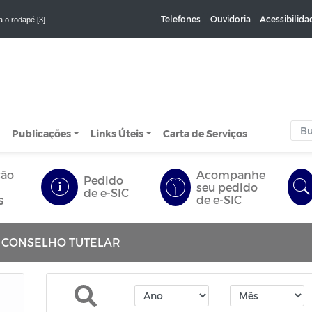
Telefones
Ouvidoria
Acessibilida
a o rodapé [3]
Publicações
Links Úteis
Carta de Serviços
ção
Acompanhe
Pedido
seu pedido
de e-SIC
s
de e-SIC
 CONSELHO TUTELAR