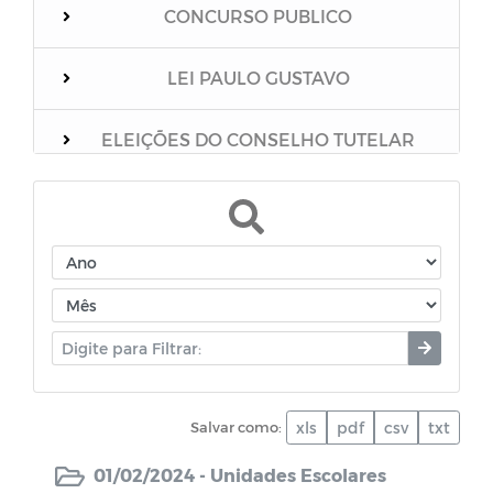
CONCURSO PUBLICO
LEI PAULO GUSTAVO
ELEIÇÕES DO CONSELHO TUTELAR
Relação dos vacinados
Mensário Oficial do Município
Boletim Epidemiológico
Unidades Escolares
Salvar como:
xls
pdf
csv
txt
PNAB
01/02/2024 -
Unidades Escolares