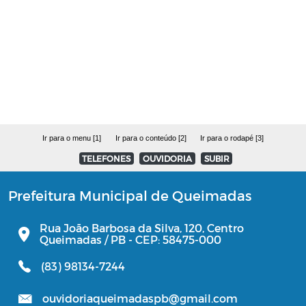
Estoque Farmácia Básica - Lei
14.654/2023
Coronavírus (COVID-19)
Editais
Ir para o menu [1]
Ir para o conteúdo [2]
Ir para o rodapé [3]
Manuais
TELEFONES
OUVIDORIA
SUBIR
Perfil Socioeconômico
Prefeitura Municipal de Queimadas
Gerenciamento de Frotas e Máquinas
Rua João Barbosa da Silva, 120, Centro
Queimadas / PB - CEP: 58475-000
Iluminação
(83) 98134-7244
ouvidoriaqueimadaspb@gmail.com
Processo Seletivo