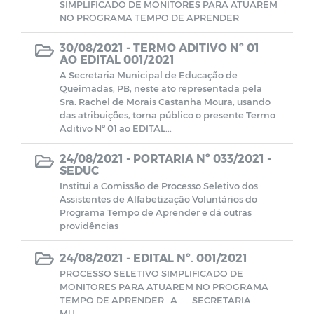
SIMPLIFICADO DE MONITORES PARA ATUAREM
NO PROGRAMA TEMPO DE APRENDER
Estoque Farmácia Básica - Lei
14.654/2023
30/08/2021 -
TERMO ADITIVO Nº 01
AO EDITAL 001/2021
Coronavírus (COVID-19)
A Secretaria Municipal de Educação de
Queimadas, PB, neste ato representada pela
Sra. Rachel de Morais Castanha Moura, usando
Editais
das atribuições, torna público o presente Termo
Aditivo Nº 01 ao EDITAL...
Manuais
24/08/2021 -
PORTARIA Nº 033/2021 -
SEDUC
Institui a Comissão de Processo Seletivo dos
Perfil Socioeconômico
Assistentes de Alfabetização Voluntários do
Programa Tempo de Aprender e dá outras
providências
Gerenciamento de Frotas e Máquinas
24/08/2021 -
EDITAL Nº. 001/2021
Iluminação
PROCESSO SELETIVO SIMPLIFICADO DE
MONITORES PARA ATUAREM NO PROGRAMA
TEMPO DE APRENDER A SECRETARIA
Processo Seletivo
MU...