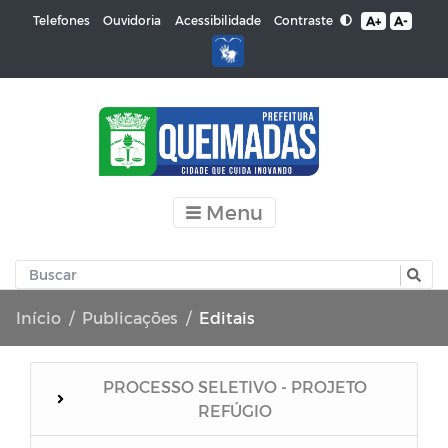
Contraste
Telefones
Ouvidoria
Acessibilidade
A+
A-
Menu
Início
Publicações
Editais
PROCESSO SELETIVO - PROJETO
REFÚGIO