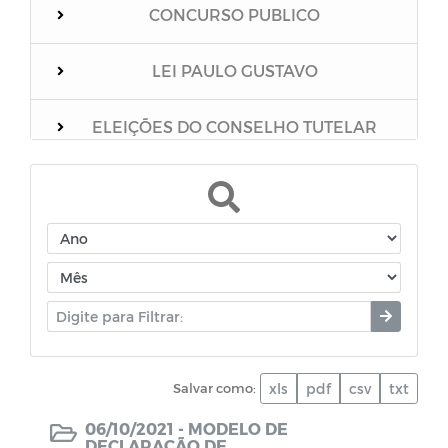
CONCURSO PUBLICO
LEI PAULO GUSTAVO
ELEIÇÕES DO CONSELHO TUTELAR
Relação dos vacinados
Mensário Oficial do Município
Boletim Epidemiológico
Unidades Escolares
Salvar como:
xls
pdf
csv
txt
PNAB
06/10/2021 -
MODELO DE
DECLARAÇÃO DE