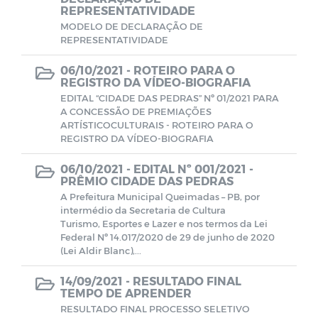
REPRESENTATIVIDADE
Farmácia de Medicamentos Especiais
MODELO DE DECLARAÇÃO DE
REPRESENTATIVIDADE
Estagiários
06/10/2021 -
ROTEIRO PARA O
REGISTRO DA VÍDEO-BIOGRAFIA
Planos e Relatórios
EDITAL “CIDADE DAS PEDRAS” Nº 01/2021 PARA
A CONCESSÃO DE PREMIAÇÕES
ARTÍSTICOCULTURAIS - ROTEIRO PARA O
Unidades de Saúde
REGISTRO DA VÍDEO-BIOGRAFIA
06/10/2021 -
EDITAL Nº 001/2021 -
Pareceres do TCE-PB
PRÊMIO CIDADE DAS PEDRAS
A Prefeitura Municipal Queimadas – PB, por
SELEÇÃO DE GESTORES ESCOLARES E
intermédio da Secretaria de Cultura
GESTORES ESCOLARES ADJUNTOS
Turismo, Esportes e Lazer e nos termos da Lei
Federal Nº 14.017/2020 de 29 de junho de 2020
(Lei Aldir Blanc),...
Documentos
14/09/2021 -
RESULTADO FINAL
TEMPO DE APRENDER
LEILÃO
RESULTADO FINAL PROCESSO SELETIVO