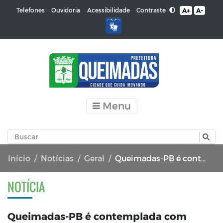
Contraste
Telefones
Ouvidoria
Acessibilidade
A+
A-
Menu
Início
Notícias
Geral
Queimadas-PB é contemplada com recursos para asfaltamento através de emenda parlamentar do senador Efraim Filho
NOTÍCIA
Queimadas-PB é contemplada com