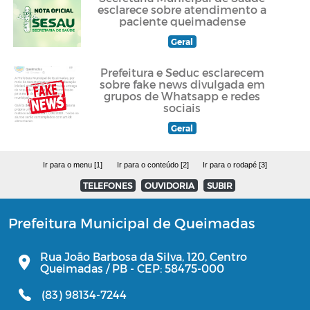
esclarece sobre atendimento a
paciente queimadense
Geral
Prefeitura e Seduc esclarecem
sobre fake news divulgada em
grupos de Whatsapp e redes
sociais
Geral
Ir para o menu [1]
Ir para o conteúdo [2]
Ir para o rodapé [3]
TELEFONES
OUVIDORIA
SUBIR
Prefeitura Municipal de Queimadas
Rua João Barbosa da Silva, 120, Centro
Queimadas / PB - CEP: 58475-000
(83) 98134-7244