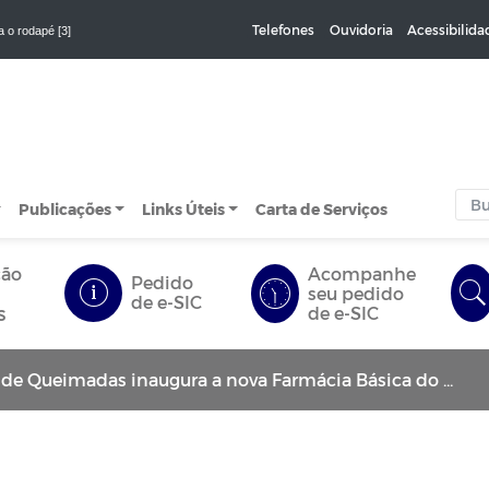
Telefones
Ouvidoria
Acessibilida
a o rodapé [3]
Publicações
Links Úteis
Carta de Serviços
ção
Acompanhe
Pedido
seu pedido
de e-SIC
s
de e-SIC
de Queimadas inaugura a nova Farmácia Básica do município