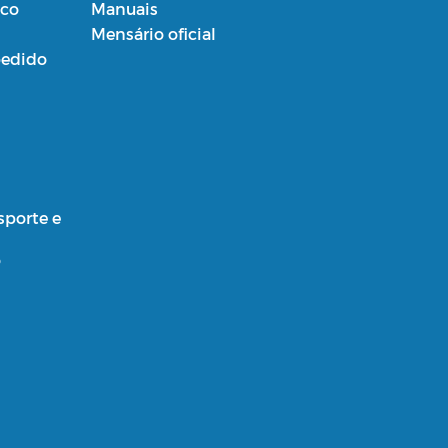
ico
Manuais
Mensário oficial
edido
sporte e
o