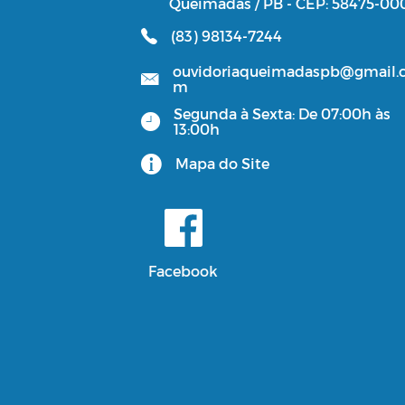
Queimadas / PB - CEP: 58475-00
(83) 98134-7244
ouvidoriaqueimadaspb@gmail.
m
Segunda à Sexta: De 07:00h às
13:00h
Mapa do Site
Facebook