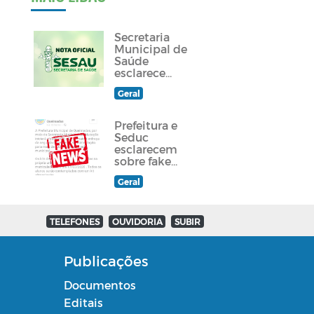
Secretaria
Municipal de
Saúde
esclarece
sobre
Geral
atendimento
a paciente
queimadense
Prefeitura e
Seduc
esclarecem
sobre fake
news
Geral
divulgada em
grupos de
Whatsapp e
redes sociais
TELEFONES
OUVIDORIA
SUBIR
Publicações
Documentos
Editais