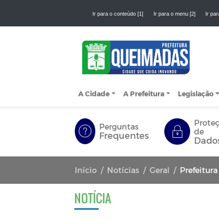
Ir para o conteúdo [1]
Ir para o menu [2]
Ir par
A Cidade
A Prefeitura
Legislação
Prote
Perguntas
de
Frequentes
Dado
Início
Notícias
Geral
Prefeitura 
NOTÍCIA