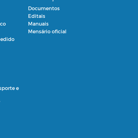
Documentos
Editais
ico
Manuais
Mensário oficial
edido
sporte e
o