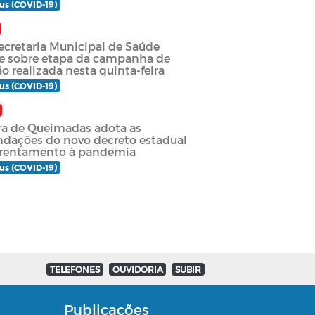
us (COVID-19)
ecretaria Municipal de Saúde
ce sobre etapa da campanha de
o realizada nesta quinta-feira
us (COVID-19)
ura de Queimadas adota as
dações do novo decreto estadual
frentamento à pandemia
us (COVID-19)
TELEFONES
OUVIDORIA
SUBIR
Publicações