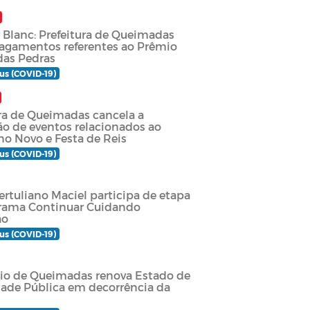
r Blanc: Prefeitura de Queimadas
pagamentos referentes ao Prêmio
das Pedras
us (COVID-19)
ura de Queimadas cancela a
ão de eventos relacionados ao
no Novo e Festa de Reis
us (COVID-19)
ertuliano Maciel participa de etapa
rama Continuar Cuidando
ão
us (COVID-19)
io de Queimadas renova Estado de
ade Pública em decorrência da