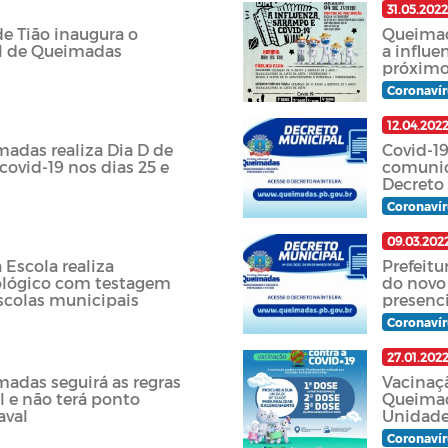
31.05.202
de Tião inaugura o
Queimad
l de Queimadas
a influe
próximo
Coronavír
12.04.202
adas realiza Dia D de
Covid-19
covid-19 nos dias 25 e
comunic
Decreto
Coronavír
09.03.202
Escola realiza
Prefeit
ológico com testagem
do novo 
escolas municipais
presenc
Coronavír
27.01.202
adas seguirá as regras
Vacinaç
l e não terá ponto
Queimad
aval
Unidade
Coronavír