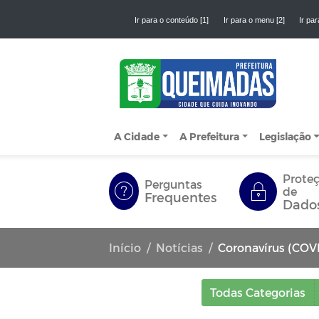
Ir para o conteúdo [1]
Ir para o menu [2]
Ir par
A Cidade
A Prefeitura
Legislação
Prote
Perguntas
de
Frequentes
Dado
Início
Notícias
Coronavírus (COV
Todas Categorias