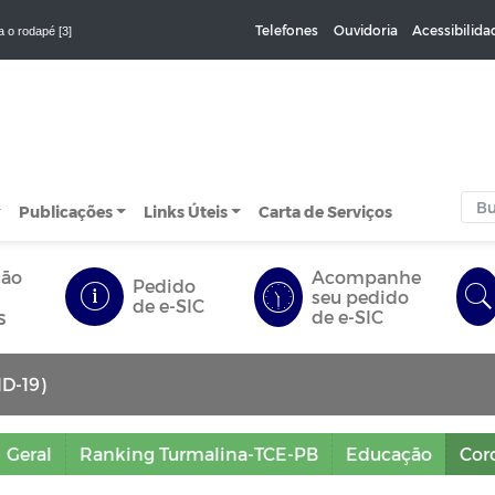
Telefones
Ouvidoria
Acessibilida
a o rodapé [3]
Publicações
Links Úteis
Carta de Serviços
ção
Acompanhe
Pedido
seu pedido
de e-SIC
s
de e-SIC
ID-19)
Geral
Ranking Turmalina-TCE-PB
Educação
Cor