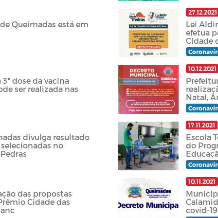
27.12.2021
9 de Queimadas está em
Lei Aldi
efetua 
Cidade 
Coronavír
10.12.2021
3ª dose da vacina
Prefeit
ode ser realizada nas
realizaç
Natal, A
Coronavír
17.11.2021
madas divulga resultado
Escola T
s selecionadas no
do Prog
 Pedras
Educaç
Coronavír
10.11.2021
ação das propostas
Municíp
 Prêmio Cidade das
Calamid
lanc
covid-19