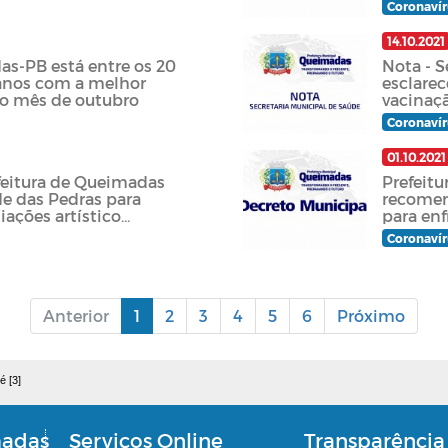
Coronavír
14.10.2021
s-PB está entre os 20
Nota - S
anos com a melhor
esclare
no mês de outubro
vacinaçã
Coronavír
01.10.2021
efeitura de Queimadas
Prefeit
e das Pedras para
recomen
ações artístico
para en
Coronavír
Anterior
1
2
3
4
5
6
Próximo
é [3]
madas
Serviços Online
Transparência