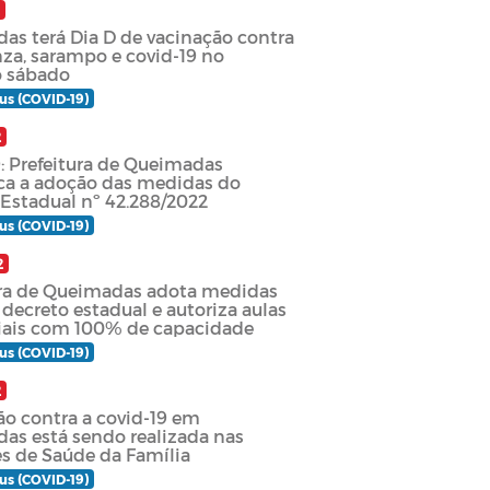
2
as terá Dia D de vacinação contra
nza, sarampo e covid-19 no
 sábado
us (COVID-19)
2
: Prefeitura de Queimadas
a a adoção das medidas do
 Estadual nº 42.288/2022
us (COVID-19)
2
ura de Queimadas adota medidas
decreto estadual e autoriza aulas
iais com 100% de capacidade
us (COVID-19)
2
ão contra a covid-19 em
as está sendo realizada nas
s de Saúde da Família
us (COVID-19)