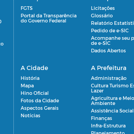
FGTS
Licitações
Portal da Transparência
Glossário
do Governo Federal
0
Relatório Estatíst
Pedido de e-SIC
Acompanhe seu p
de e-SIC
co
Dados Abertos
A Cidade
A Prefeitura
História
Administração
Mapa
Cultura Turismo E
Lazer
Hino Oficial
Agricultura e Mei
Fotos da Cidade
Ambiente
Aspectos Gerais
Assistência Social
Notícias
Finanças
Infra-Estrutura
Planejamento