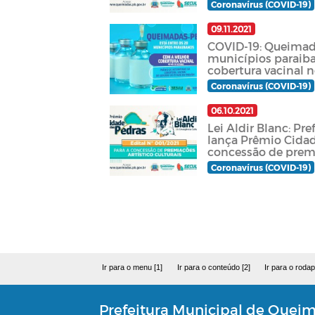
Coronavírus (COVID-19)
09.11.2021
COVID-19: Queimada
municípios paraib
cobertura vacinal 
Coronavírus (COVID-19)
06.10.2021
Lei Aldir Blanc: Pr
lança Prêmio Cidad
concessão de premi
culturais
Coronavírus (COVID-19)
Ir para o menu [1]
Ir para o conteúdo [2]
Ir para o rodap
Prefeitura Municipal de Quei