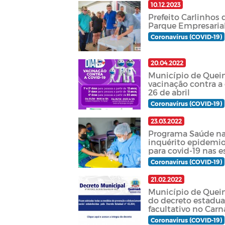
10.12.2023
Prefeito Carlinhos 
Parque Empresaria
Coronavírus (COVID-19)
20.04.2022
Município de Queim
vacinação contra a 
26 de abril
Coronavírus (COVID-19)
23.03.2022
Programa Saúde na 
inquérito epidemi
para covid-19 nas 
Coronavírus (COVID-19)
21.02.2022
Município de Queim
do decreto estadua
facultativo no Carn
Coronavírus (COVID-19)