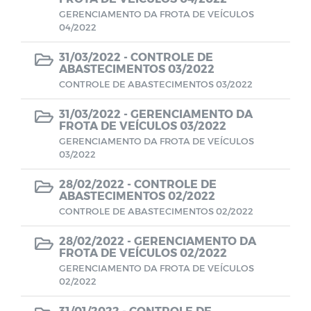
GERENCIAMENTO DA FROTA DE VEÍCULOS
Estoque Farmácia Básica - Lei
04/2022
14.654/2023
31/03/2022 -
CONTROLE DE
ABASTECIMENTOS 03/2022
Coronavírus (COVID-19)
CONTROLE DE ABASTECIMENTOS 03/2022
Editais
31/03/2022 -
GERENCIAMENTO DA
FROTA DE VEÍCULOS 03/2022
GERENCIAMENTO DA FROTA DE VEÍCULOS
Manuais
03/2022
28/02/2022 -
CONTROLE DE
Perfil Socioeconômico
ABASTECIMENTOS 02/2022
CONTROLE DE ABASTECIMENTOS 02/2022
Gerenciamento de Frotas e Máquinas
28/02/2022 -
GERENCIAMENTO DA
FROTA DE VEÍCULOS 02/2022
Iluminação
GERENCIAMENTO DA FROTA DE VEÍCULOS
02/2022
Processo Seletivo
31/01/2022 -
CONTROLE DE