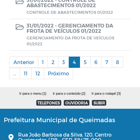
ABASTECIMENTOS 01/2022
CONTROLE DE ABASTECIMENTOS 01/2022
Consulta Pública Virtual - PPA e LOA
CUIDADOR SOCIAL VOLUNTÁRIO
31/01/2022 -
GERENCIAMENTO DA
FROTA DE VEÍCULOS 01/2022
GERENCIAMENTO DA FROTA DE VEÍCULOS
01/2022
Anterior
1
2
3
4
5
6
7
8
...
11
12
Próximo
Ir para o menu [1]
Ir para o conteúdo [2]
Ir para o rodapé [3]
TELEFONES
OUVIDORIA
SUBIR
Prefeitura Municipal de Queimadas
Rua João Barbosa da Silva, 120, Centro
Queimadas / PB - CEP: 58475-000