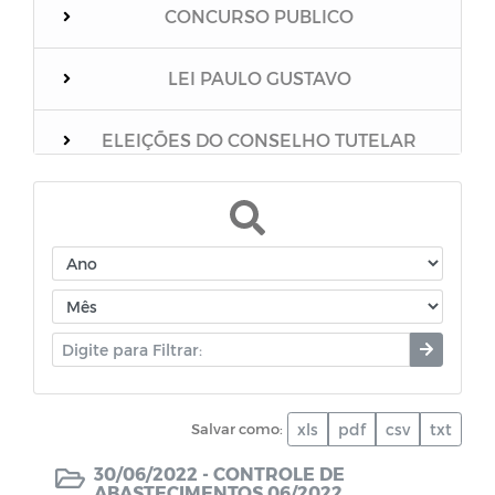
CONCURSO PUBLICO
LEI PAULO GUSTAVO
ELEIÇÕES DO CONSELHO TUTELAR
Relação dos vacinados
Mensário Oficial do Município
Boletim Epidemiológico
Unidades Escolares
Salvar como:
xls
pdf
csv
txt
PNAB
30/06/2022 -
CONTROLE DE
ABASTECIMENTOS 06/2022