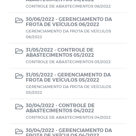
Farmácia de Medicamentos Especiais
CONTROLE DE ABASTECIMENTOS 06/2022
30/06/2022 -
GERENCIAMENTO DA
Estagiários
FROTA DE VEÍCULOS 06/2022
GERENCIAMENTO DA FROTA DE VEÍCULOS
06/2022
Planos e Relatórios
31/05/2022 -
CONTROLE DE
ABASTECIMENTOS 05/2022
Unidades de Saúde
CONTROLE DE ABASTECIMENTOS 05/2022
Pareceres do TCE-PB
31/05/2022 -
GERENCIAMENTO DA
FROTA DE VEÍCULOS 05/2022
GERENCIAMENTO DA FROTA DE VEÍCULOS
SELEÇÃO DE GESTORES ESCOLARES E
05/2022
GESTORES ESCOLARES ADJUNTOS
30/04/2022 -
CONTROLE DE
ABASTECIMENTOS 04/2022
Documentos
CONTROLE DE ABASTECIMENTOS 04/2022
LEILÃO
30/04/2022 -
GERENCIAMENTO DA
FROTA DE VEÍCULOS 04/2022