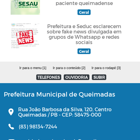
paciente queimadense
Geral
Prefeitura e Seduc esclarecem
sobre fake news divulgada em
grupos de Whatsapp e redes
sociais
Geral
Ir para o menu [1]
Ir para o conteúdo [2]
Ir para o rodapé [3]
TELEFONES
OUVIDORIA
SUBIR
Prefeitura Municipal de Queimadas
Rua João Barbosa da Silva, 120, Centro
Queimadas / PB - CEP: 58475-000
(83) 98134-7244