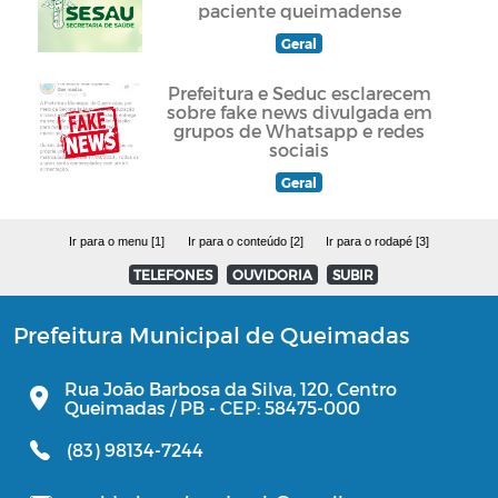
paciente queimadense
Geral
Prefeitura e Seduc esclarecem
sobre fake news divulgada em
grupos de Whatsapp e redes
sociais
Geral
Ir para o menu [1]
Ir para o conteúdo [2]
Ir para o rodapé [3]
TELEFONES
OUVIDORIA
SUBIR
Prefeitura Municipal de Queimadas
Rua João Barbosa da Silva, 120, Centro
Queimadas / PB - CEP: 58475-000
(83) 98134-7244