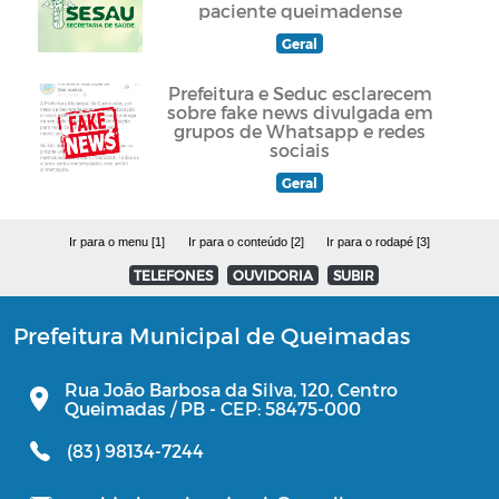
paciente queimadense
Geral
Prefeitura e Seduc esclarecem
sobre fake news divulgada em
grupos de Whatsapp e redes
sociais
Geral
Ir para o menu [1]
Ir para o conteúdo [2]
Ir para o rodapé [3]
TELEFONES
OUVIDORIA
SUBIR
Prefeitura Municipal de Queimadas
Rua João Barbosa da Silva, 120, Centro
Queimadas / PB - CEP: 58475-000
(83) 98134-7244