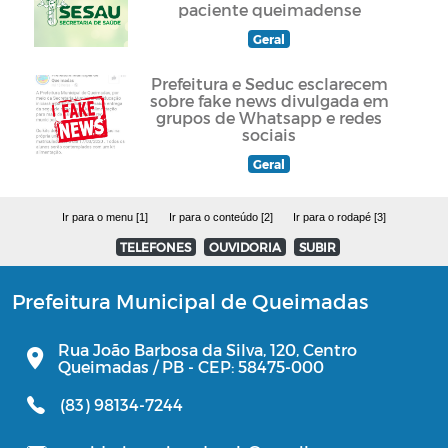
paciente queimadense
Geral
Prefeitura e Seduc esclarecem
sobre fake news divulgada em
grupos de Whatsapp e redes
sociais
Geral
Ir para o menu [1]
Ir para o conteúdo [2]
Ir para o rodapé [3]
TELEFONES
OUVIDORIA
SUBIR
Prefeitura Municipal de Queimadas
Rua João Barbosa da Silva, 120, Centro
Queimadas / PB - CEP: 58475-000
(83) 98134-7244