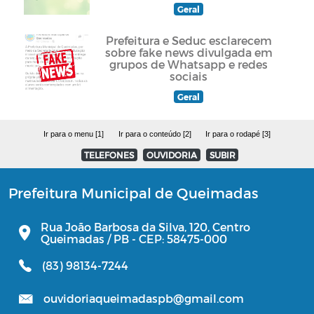
Geral
Prefeitura e Seduc esclarecem
sobre fake news divulgada em
grupos de Whatsapp e redes
sociais
Geral
Ir para o menu [1]
Ir para o conteúdo [2]
Ir para o rodapé [3]
TELEFONES
OUVIDORIA
SUBIR
Prefeitura Municipal de Queimadas
Rua João Barbosa da Silva, 120, Centro
Queimadas / PB - CEP: 58475-000
(83) 98134-7244
ouvidoriaqueimadaspb@gmail.com