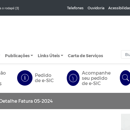
Telefones
Ouvidoria
Acessibilida
a o rodapé [3]
Publicações
Links Úteis
Carta de Serviços
ção
Acompanhe
Pedido
seu pedido
de e-SIC
s
de e-SIC
Detalhe Fatura 05-2024