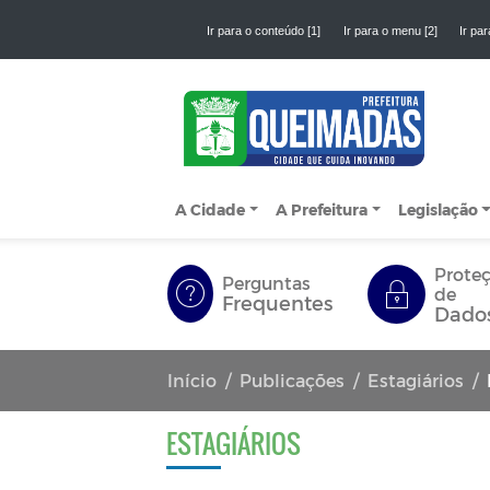
Ir para o conteúdo [1]
Ir para o menu [2]
Ir par
A Cidade
A Prefeitura
Legislação
Prote
Perguntas
de
Frequentes
Dado
Início
Publicações
Estagiários
ESTAGIÁRIOS