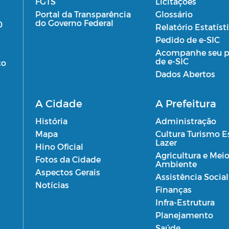
FGTS
Licitações
Portal da Transparência
Glossário
do Governo Federal
0
Relatório Estatíst
Pedido de e-SIC
Acompanhe seu p
de e-SIC
co
Dados Abertos
A Cidade
A Prefeitura
História
Administração
Mapa
Cultura Turismo E
Lazer
Hino Oficial
Agricultura e Mei
Fotos da Cidade
Ambiente
Aspectos Gerais
Assistência Social
Notícias
Finanças
Infra-Estrutura
Planejamento
Saúde