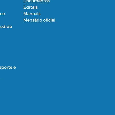
Documentos
Editais
ico
Manuais
Mensário oficial
edido
sporte e
o