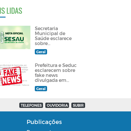
IS LIDAS
Secretaria
Municipal de
Saúde esclarece
sobre
atendimento a
Geral
paciente
queimadense
Prefeitura e Seduc
esclarecem sobre
fake news
divulgada em
grupos de
Geral
Whatsapp e redes
sociais
TELEFONES
OUVIDORIA
SUBIR
Publicações