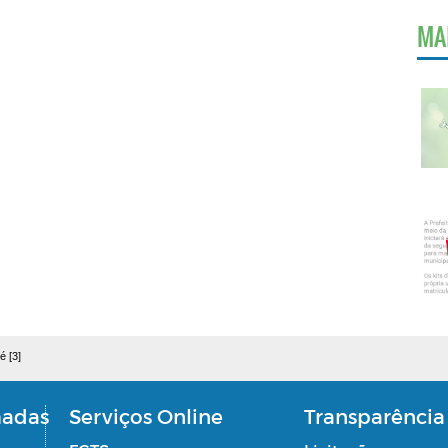
MA
é [3]
madas
Serviços Online
Transparência