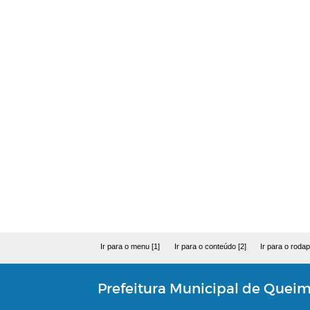
Ir para o menu [1]
Ir para o conteúdo [2]
Ir para o rodap
Prefeitura Municipal de Quei