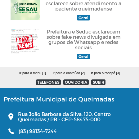
esclarece sobre atendimento a
paciente queimadense
Geral
Prefeitura e Seduc esclarecem
sobre fake news divulgada em
grupos de Whatsapp e redes
sociais
Geral
Ir para o menu [1]
Ir para o conteúdo [2]
Ir para o rodapé [3]
TELEFONES
OUVIDORIA
SUBIR
Prefeitura Municipal de Queimadas
Rua João Barbosa da Silva, 120, Centro
Queimadas / PB - CEP: 58475-000
(83) 98134-7244