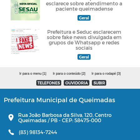
esclarece sobre atendimento a
paciente queimadense
Geral
Prefeitura e Seduc esclarecem
sobre fake news divulgada em
grupos de Whatsapp e redes
sociais
Geral
Ir para o menu [1]
Ir para o conteúdo [2]
Ir para o rodapé [3]
TELEFONES
OUVIDORIA
SUBIR
Prefeitura Municipal de Queimadas
Rua João Barbosa da Silva, 120, Centro
Queimadas / PB - CEP: 58475-000
(83) 98134-7244