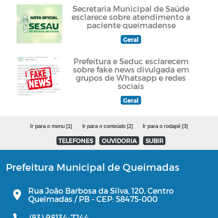
Secretaria Municipal de Saúde
esclarece sobre atendimento a
paciente queimadense
Geral
Prefeitura e Seduc esclarecem
sobre fake news divulgada em
grupos de Whatsapp e redes
sociais
Geral
Ir para o menu [1]
Ir para o conteúdo [2]
Ir para o rodapé [3]
TELEFONES
OUVIDORIA
SUBIR
Prefeitura Municipal de Queimadas
Rua João Barbosa da Silva, 120, Centro
Queimadas / PB - CEP: 58475-000
(83) 98134-7244