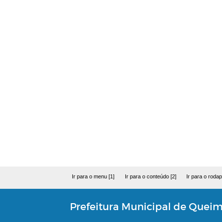
Ir para o menu [1]
Ir para o conteúdo [2]
Ir para o rodap
Prefeitura Municipal de Quei