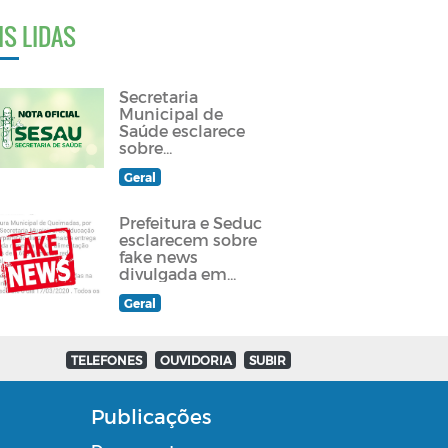
IS LIDAS
Secretaria
Municipal de
Saúde esclarece
sobre
atendimento a
Geral
paciente
queimadense
Prefeitura e Seduc
esclarecem sobre
fake news
divulgada em
grupos de
Geral
Whatsapp e redes
sociais
TELEFONES
OUVIDORIA
SUBIR
Publicações