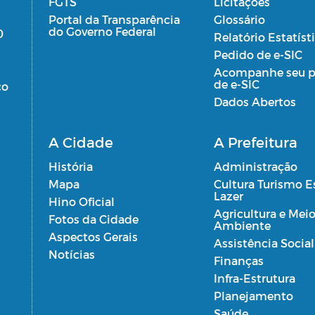
FGTS
Licitações
Portal da Transparência
Glossário
do Governo Federal
0
Relatório Estatíst
Pedido de e-SIC
Acompanhe seu p
de e-SIC
co
Dados Abertos
A Cidade
A Prefeitura
História
Administração
Mapa
Cultura Turismo E
Lazer
Hino Oficial
Agricultura e Mei
Fotos da Cidade
Ambiente
Aspectos Gerais
Assistência Social
Notícias
Finanças
Infra-Estrutura
Planejamento
Saúde