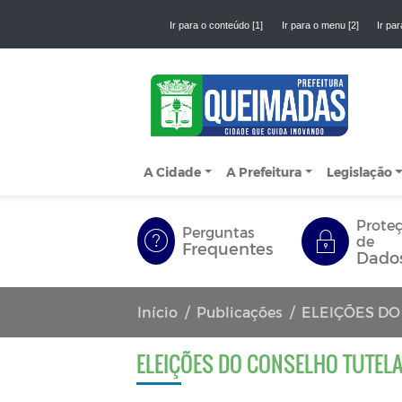
Ir para o conteúdo [1]
Ir para o menu [2]
Ir par
A Cidade
A Prefeitura
Legislação
Prote
Perguntas
de
Frequentes
Dado
Início
Publicações
ELEIÇÕES DO
ELEIÇÕES DO CONSELHO TUTEL