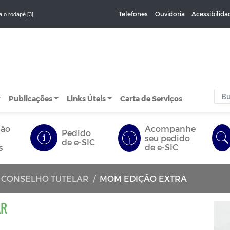
Telefones
Ouvidoria
Acessibilida
a o rodapé [3]
Publicações
Links Úteis
Carta de Serviços
ção
Acompanhe
Pedido
seu pedido
de e-SIC
s
de e-SIC
 CONSELHO TUTELAR
MOM EDIÇÃO EXTRA
AR