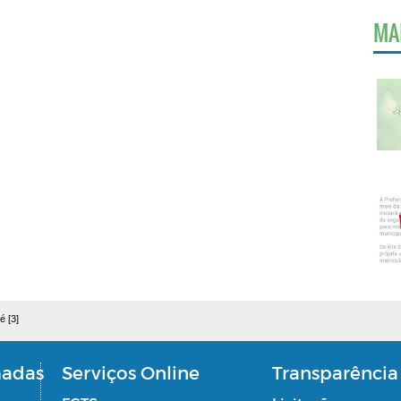
MA
é [3]
madas
Serviços Online
Transparência