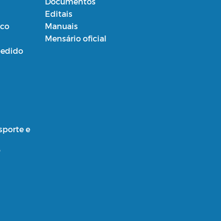
Documentos
Editais
ico
Manuais
Mensário oficial
edido
sporte e
o