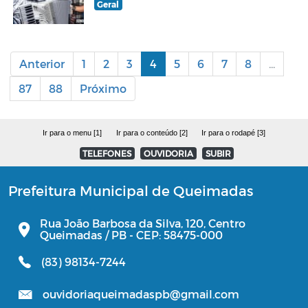
Geral
Anterior
1
2
3
4
5
6
7
8
...
87
88
Próximo
Ir para o menu [1]
Ir para o conteúdo [2]
Ir para o rodapé [3]
TELEFONES
OUVIDORIA
SUBIR
Prefeitura Municipal de Queimadas
Rua João Barbosa da Silva, 120, Centro
Queimadas / PB - CEP: 58475-000
(83) 98134-7244
ouvidoriaqueimadaspb@gmail.com