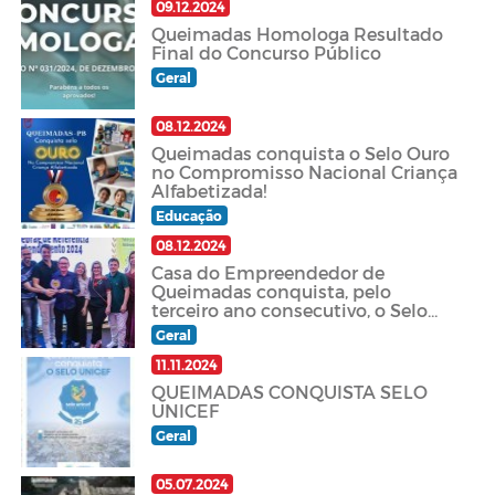
09.12.2024
Queimadas Homologa Resultado
Final do Concurso Público
Geral
08.12.2024
Queimadas conquista o Selo Ouro
no Compromisso Nacional Criança
Alfabetizada!
Educação
08.12.2024
Casa do Empreendedor de
Queimadas conquista, pelo
terceiro ano consecutivo, o Selo
Ouro do Sebrae!
Geral
11.11.2024
QUEIMADAS CONQUISTA SELO
UNICEF
Geral
05.07.2024