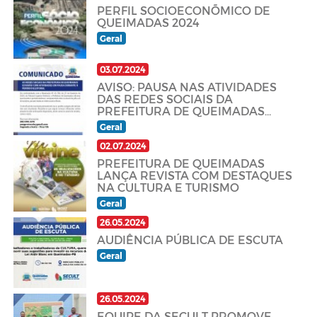
PERFIL SOCIOECONÕMICO DE
QUEIMADAS 2024
Geral
03.07.2024
AVISO: PAUSA NAS ATIVIDADES
DAS REDES SOCIAIS DA
PREFEITURA DE QUEIMADAS
DURANTE O PERÍODO ELEITORAL
Geral
02.07.2024
PREFEITURA DE QUEIMADAS
LANÇA REVISTA COM DESTAQUES
NA CULTURA E TURISMO
Geral
26.05.2024
AUDIÊNCIA PÚBLICA DE ESCUTA
Geral
26.05.2024
EQUIPE DA SECULT PROMOVE