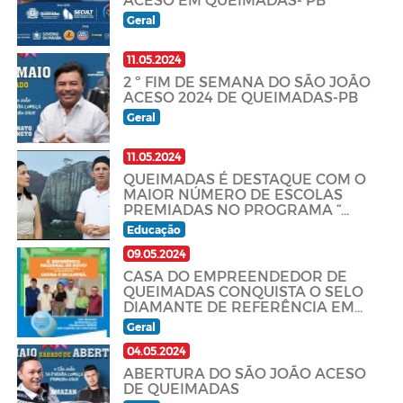
Geral
11.05.2024
2 º FIM DE SEMANA DO SÃO JOÃO
ACESO 2024 DE QUEIMADAS-PB
Geral
11.05.2024
QUEIMADAS É DESTAQUE COM O
MAIOR NÚMERO DE ESCOLAS
PREMIADAS NO PROGRAMA “
PACTO ALFABETIZA MAIS
Educação
PARAÍBA”
09.05.2024
CASA DO EMPREENDEDOR DE
QUEIMADAS CONQUISTA O SELO
DIAMANTE DE REFERÊNCIA EM
ATENDIMENTO SEBRAE PELO
Geral
SEGUNDO ANO CONSECUTIVO
04.05.2024
ABERTURA DO SÃO JOÃO ACESO
DE QUEIMADAS