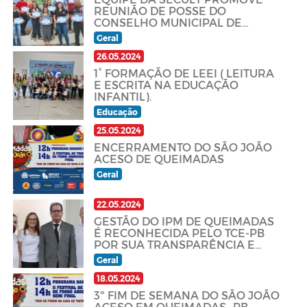
REUNIÃO DE POSSE DO
CONSELHO MUNICIPAL DE
CULTURA DE QUEIMADASDE
Geral
26.05.2024
1° FORMAÇÃO DE LEEI ( LEITURA
E ESCRITA NA EDUCAÇÃO
INFANTIL).
Educação
25.05.2024
ENCERRAMENTO DO SÃO JOÃO
ACESO DE QUEIMADAS
Geral
22.05.2024
GESTÃO DO IPM DE QUEIMADAS
É RECONHECIDA PELO TCE-PB
POR SUA TRANSPARÊNCIA E
COMPROMENTIMENTO
Geral
18.05.2024
3º FIM DE SEMANA DO SÃO JOÃO
ACESO EM QUEIMADAS- PB