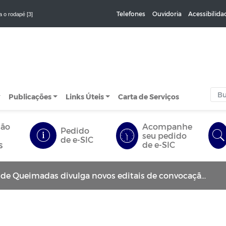
Telefones
Ouvidoria
Acessibilida
a o rodapé [3]
Publicações
Links Úteis
Carta de Serviços
ção
Acompanhe
Pedido
seu pedido
de e-SIC
s
de e-SIC
Queimadas divulga novos editais de convocação do Concurso Público 001/2024