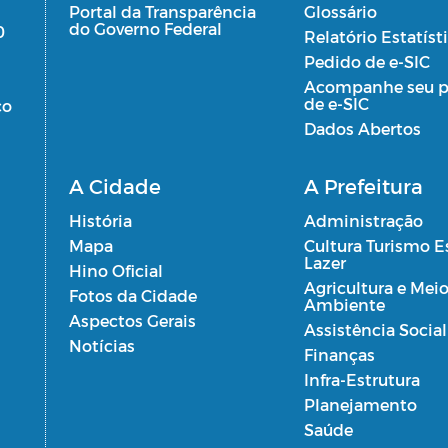
Portal da Transparência
Glossário
do Governo Federal
0
Relatório Estatíst
Pedido de e-SIC
Acompanhe seu p
de e-SIC
co
Dados Abertos
A Cidade
A Prefeitura
História
Administração
Mapa
Cultura Turismo E
Lazer
Hino Oficial
Agricultura e Mei
Fotos da Cidade
Ambiente
Aspectos Gerais
Assistência Social
Notícias
Finanças
Infra-Estrutura
Planejamento
Saúde