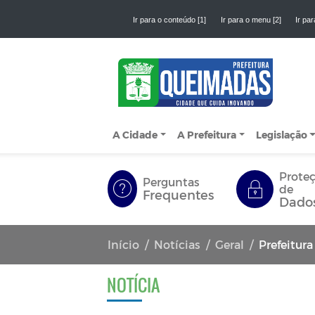
Ir para o conteúdo [1]
Ir para o menu [2]
Ir par
A Cidade
A Prefeitura
Legislação
Prote
Perguntas
de
Frequentes
Dado
Início
Notícias
Geral
Prefeitura de 
NOTÍCIA