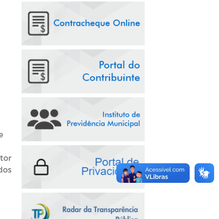
e
tor
ados