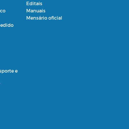
Editais
ico
Manuais
Mensário oficial
edido
sporte e
o