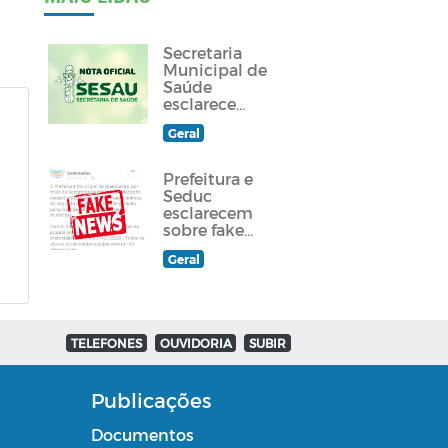
Secretaria
Municipal de
Saúde
esclarece
sobre
Geral
atendimento
a paciente
queimadense
Prefeitura e
Seduc
esclarecem
sobre fake
news
Geral
divulgada em
grupos de
Whatsapp e
redes sociais
TELEFONES
OUVIDORIA
SUBIR
Publicações
Documentos