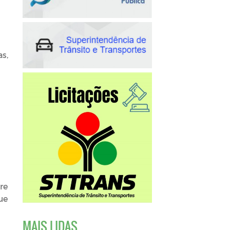
s,
re
ue
MAIS LIDAS