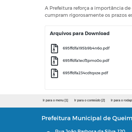
A Prefeitura reforça a importância d
cumpram rigorosamente os prazos es
Arquivos para Download
695ffdfa195b9b4n6o.pdf
695ffdfa1ecf3pmo0o.pdf
695ffdfa234cdtqxze.pdf
Ir para o menu [1]
Ir para o conteúdo [2]
Ir para o rodap
Prefeitura Municipal de Quei
Rua João Barbosa da Silva, 120,