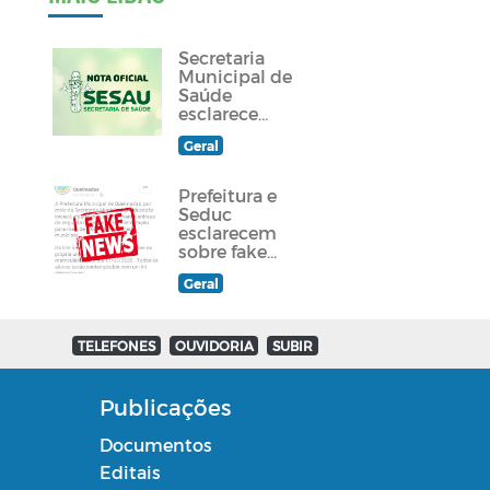
Secretaria
Municipal de
Saúde
esclarece
sobre
Geral
atendimento
a paciente
queimadense
Prefeitura e
Seduc
esclarecem
sobre fake
news
Geral
divulgada em
grupos de
Whatsapp e
redes sociais
TELEFONES
OUVIDORIA
SUBIR
Publicações
Documentos
Editais