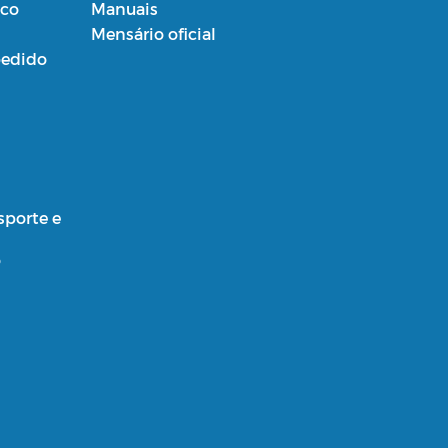
ico
Manuais
Mensário oficial
edido
sporte e
o