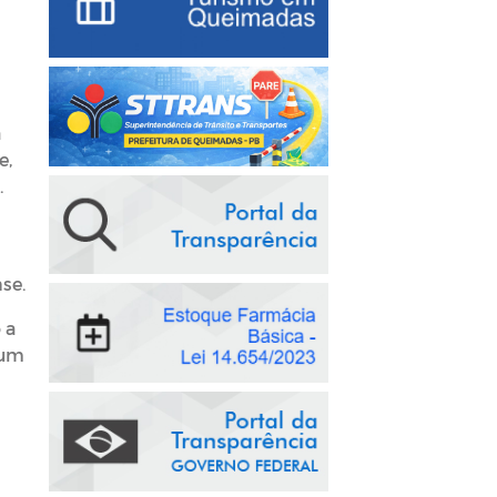
a
e,
.
se.
 a
 um