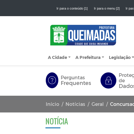
Ir para o conteúdo [1]
Ir para o menu [2]
Ir par
A Cidade
A Prefeitura
Legislação
Prote
Perguntas
de
Frequentes
Dado
Início
Notícias
Geral
Concursados d
NOTÍCIA