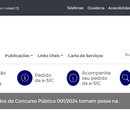
Telefones
Ouvidoria
Acessibilida
a o rodapé [3]
Publicações
Links Úteis
Carta de Serviços
ção
Acompanhe
Pedido
seu pedido
de e-SIC
s
de e-SIC
o Concurso Público 001/2024 tomam posse na Câmara Municipal de Queimadas