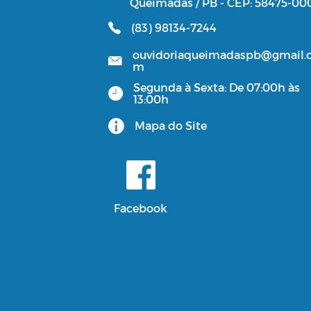
Queimadas / PB - CEP: 58475-00
(83) 98134-7244
ouvidoriaqueimadaspb@gmail.
m
Segunda à Sexta: De 07:00h às
13:00h
Mapa do Site
Facebook